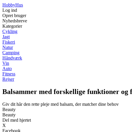
Hobby
Hus
Log ind
Opret bruger
Nyhedsbreve
Kategorier
Cykling
Jagt
Fiskeri
Natur
Camping
Håndværk
Vin
Auto
Fitness
Rejser
Balsammer med forskellige funktioner og 
Giv dit hår den rette pleje med balsam, der matcher dine behov
Beauty
Beauty
Del med hjertet
X
Facebook