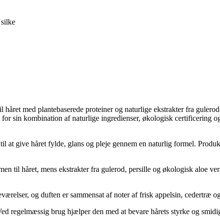
silke
il håret med plantebaserede proteiner og naturlige ekstrakter fra gulerod,
for sin kombination af naturlige ingredienser, økologisk certificering
l at give håret fylde, glans og pleje gennem en naturlig formel. Produ
 til håret, mens ekstrakter fra gulerod, persille og økologisk aloe ver
eværelser, og duften er sammensat af noter af frisk appelsin, cedertræ o
. Ved regelmæssig brug hjælper den med at bevare hårets styrke og smidi