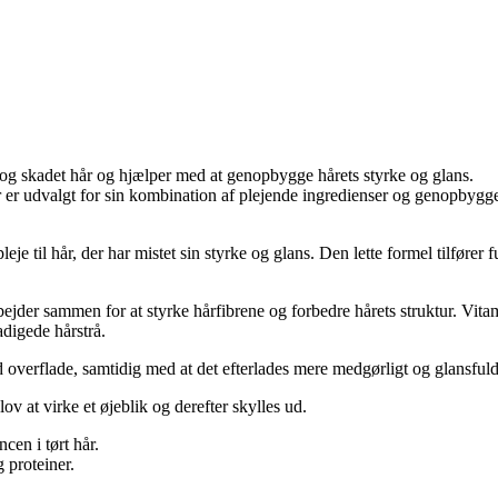
rt og skadet hår og hjælper med at genopbygge hårets styrke og glans.
r er udvalgt for sin kombination af plejende ingredienser og genopby
eje til hår, der har mistet sin styrke og glans. Den lette formel tilfører
ejder sammen for at styrke hårfibrene og forbedre hårets struktur. Vitam
digede hårstrå.
 overflade, samtidig med at det efterlades mere medgørligt og glansfuldt.
ov at virke et øjeblik og derefter skylles ud.
cen i tørt hår.
 proteiner.