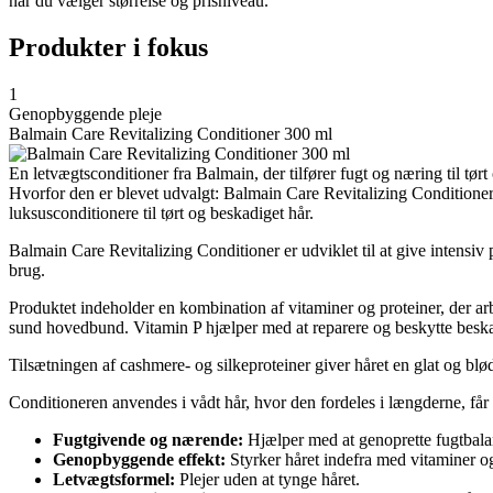
når du vælger størrelse og prisniveau.
Produkter i fokus
1
Genopbyggende pleje
Balmain Care Revitalizing Conditioner 300 ml
En letvægtsconditioner fra Balmain, der tilfører fugt og næring til tø
Hvorfor den er blevet udvalgt: Balmain Care Revitalizing Conditione
luksusconditionere til tørt og beskadiget hår.
Balmain Care Revitalizing Conditioner er udviklet til at give intensiv pl
brug.
Produktet indeholder en kombination af vitaminer og proteiner, der arb
sund hovedbund. Vitamin P hjælper med at reparere og beskytte beska
Tilsætningen af cashmere- og silkeproteiner giver håret en glat og blød
Conditioneren anvendes i vådt hår, hvor den fordeles i længderne, får l
Fugtgivende og nærende:
Hjælper med at genoprette fugtbalan
Genopbyggende effekt:
Styrker håret indefra med vitaminer og
Letvægtsformel:
Plejer uden at tynge håret.