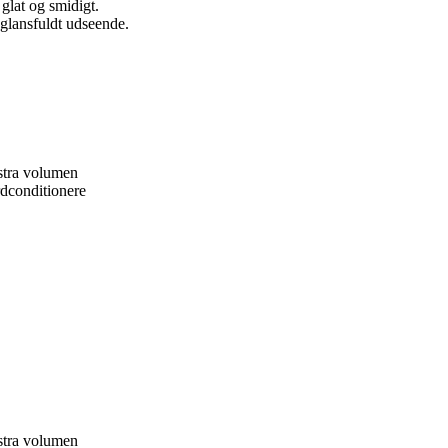
glat og smidigt.
glansfuldt udseende.
kstra volumen
rdconditionere
kstra volumen