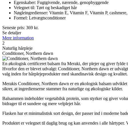
Egenskaber: Fugtgivende, nærende, genopbyggende
Velegnet til: Tørt og beskadiget hår
Nøgleingredienser: Vitamin E, Vitamin F, Vitamin P, cashmere, 
Formel: Letvægtsconditioner
Seneste pris:
369
kr.
Se detaljer
Mere information
2
Naturlig hårpleje
Conditioner, Northern dawn
En økologisk certificeret balsam fra Meraki, der plejer og giver fylde t
Hvorfor den er blevet udvalgt: Conditioner, Northern dawn er udvalgt 
valg inden for hårplejeprodukter med skandinavisk design og kvalitet.
Merakis Conditioner, Northern dawn er en økologisk balsam udviklet ti
sikrer, at ingredienserne stammer fra naturlige og økologiske kilder.
Balsammen indeholder vegetabilsk protein, som styrker og giver volumen
bidrager til et sundere og mere velplejet hår.
Flasken har et minimalistisk sort design, der passer ind i moderne bad
Produktet er velegnet til daglig brug og kan anvendes i alle hårtyper