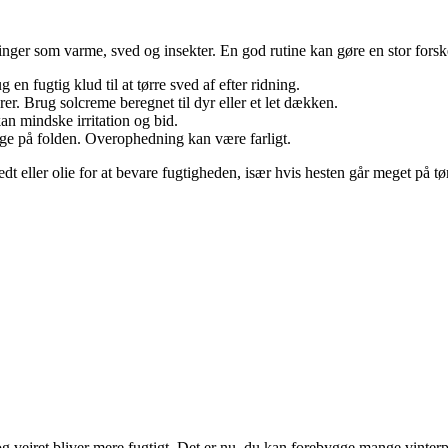
ger som varme, sved og insekter. En god rutine kan gøre en stor forske
en fugtig klud til at tørre sved af efter ridning.
er. Brug solcreme beregnet til dyr eller et let dækken.
n mindske irritation og bid.
ygge på folden. Overophedning kan være farligt.
ller olie for at bevare fugtigheden, især hvis hesten går meget på tør
 og vejret bliver mere fugtigt. Det er nu, du kan forebygge mange vinter