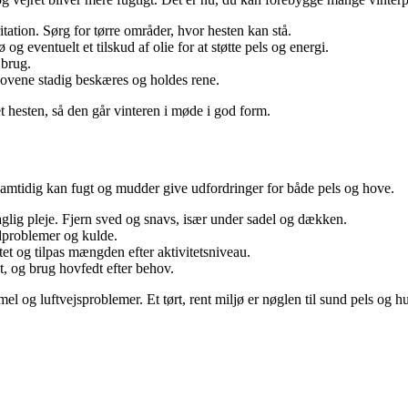
tation. Sørg for tørre områder, hvor hesten kan stå.
g eventuelt et tilskud af olie for at støtte pels og energi.
 brug.
hovene stadig beskæres og holdes rene.
t hesten, så den går vinteren i møde i god form.
Samtidig kan fugt og mudder give udfordringer for både pels og hove.
aglig pleje. Fjern sved og snavs, især under sadel og dækken.
dproblemer og kulde.
tet og tilpas mængden efter aktivitetsniveau.
, og brug hovfedt efter behov.
el og luftvejsproblemer. Et tørt, rent miljø er nøglen til sund pels og h