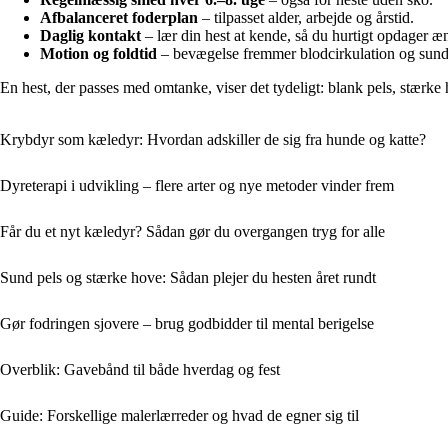
Afbalanceret foderplan
– tilpasset alder, arbejde og årstid.
Daglig kontakt
– lær din hest at kende, så du hurtigt opdager æn
Motion og foldtid
– bevægelse fremmer blodcirkulation og sun
En hest, der passes med omtanke, viser det tydeligt: blank pels, stærke
Krybdyr som kæledyr: Hvordan adskiller de sig fra hunde og katte?
Dyreterapi i udvikling – flere arter og nye metoder vinder frem
Får du et nyt kæledyr? Sådan gør du overgangen tryg for alle
Sund pels og stærke hove: Sådan plejer du hesten året rundt
Gør fodringen sjovere – brug godbidder til mental berigelse
Overblik: Gavebånd til både hverdag og fest
Guide: Forskellige malerlærreder og hvad de egner sig til