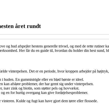
hesten året rundt
ove og hud afspejler hestens generelle trivsel, og med de rette rutiner
mærksomhed. Her får du en guide til, hvordan du holder din hest sund, bl
fælde vinterpelsen. Det er en periode, hvor kroppen arbejder på højtryk
n i huden. En gummistrigle eller en blød børste er ideel.
gen kan afsløre problemer, der har gemt sig under vinterpelsen.
r, især zink og biotin, som støtter pels og hovvækst.
t, og en for hurtig overgang kan give fordøjelsesproblemer.
r vinteren. Kulde og fugt kan have gjort dem tørre eller flossede.