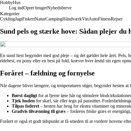
Hobby
Hus
Log ind
Opret bruger
Nyhedsbreve
Kategorier
Cykling
Jagt
Fiskeri
Natur
Camping
Håndværk
Vin
Auto
Fitness
Rejser
Sund pels og stærke hove: Sådan plejer du 
En sund hest begynder med god pleje – og det gælder hele året. Pels, h
ridehest, en pony eller en hest på fold, kræver hver årstid sin egen op
Foråret – fældning og fornyelse
Når dagene bliver længere, og temperaturen stiger, begynder hesten at 
Børst dagligt
for at fjerne løse hår og stimulere blodcirkulatione
Tjek huden
for skæl, sår eller tegn på parasitter. Forårsfældnin
Tilpas foderet
– hesten har brug for ekstra vitaminer og minerale
Gradvis tilvænning til græs
– forårens friske græs er energirig
Foråret er også et godt tidspunkt at få smeden til at vurdere hovene efte