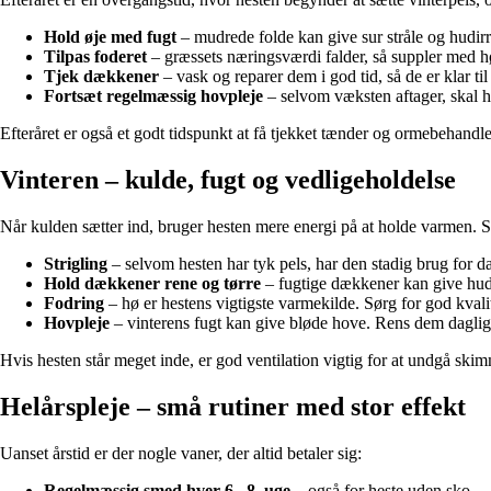
Hold øje med fugt
– mudrede folde kan give sur stråle og hudirri
Tilpas foderet
– græssets næringsværdi falder, så suppler med hø o
Tjek dækkener
– vask og reparer dem i god tid, så de er klar til
Fortsæt regelmæssig hovpleje
– selvom væksten aftager, skal 
Efteråret er også et godt tidspunkt at få tjekket tænder og ormebehandle
Vinteren – kulde, fugt og vedligeholdelse
Når kulden sætter ind, bruger hesten mere energi på at holde varmen. 
Strigling
– selvom hesten har tyk pels, har den stadig brug for d
Hold dækkener rene og tørre
– fugtige dækkener kan give hu
Fodring
– hø er hestens vigtigste varmekilde. Sørg for god kvali
Hovpleje
– vinterens fugt kan give bløde hove. Rens dem dagligt
Hvis hesten står meget inde, er god ventilation vigtig for at undgå skimm
Helårspleje – små rutiner med stor effekt
Uanset årstid er der nogle vaner, der altid betaler sig:
Regelmæssig smed hver 6.–8. uge
– også for heste uden sko.