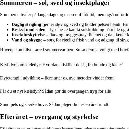
Sommeren – sol, sved og insektplager
Sommeren byder på lange dage og masser af foldtid, men også udfordrin
Daglig strigling
fjerner støv og sved og holder pelsen blank. Brug 
Beskyt mod solen
– lyse heste kan få solskoldning på mule og ør
Insektbeskyttelse
– flue- og myggespray, fluenet og dækkener ka
Vand og skygge
– sørg for rigeligt frisk vand og adgang til sk
Hovene kan blive tørre i sommervarmen. Smør dem jævnligt med hovfedt e
Krybdyr som kæledyr: Hvordan adskiller de sig fra hunde og katte?
Dyreterapi i udvikling – flere arter og nye metoder vinder frem
Får du et nyt kæledyr? Sådan gør du overgangen tryg for alle
Sund pels og stærke hove: Sådan plejer du hesten året rundt
Efteråret – overgang og styrkelse
Efteråret er en overgangstid, hvor hesten begynder at sætte vinterpels,