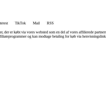
terest
TikTok
Mail
RSS
ter, der er købt via vores websted som en del af vores affilierede partne
affiliateprogrammer og kan modtage betaling for køb via henvisningslinks