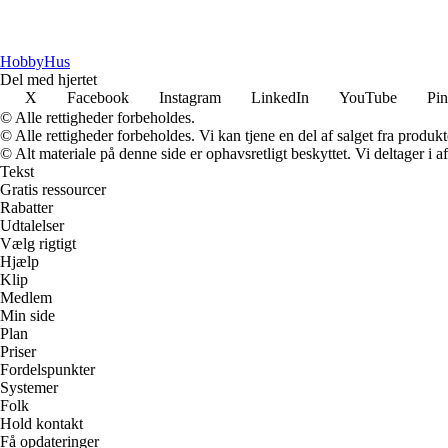
Hobby
Hus
Del med hjertet
X
Facebook
Instagram
LinkedIn
YouTube
Pin
© Alle rettigheder forbeholdes.
© Alle rettigheder forbeholdes. Vi kan tjene en del af salget fra produk
© Alt materiale på denne side er ophavsretligt beskyttet. Vi deltager i 
Tekst
Gratis ressourcer
Rabatter
Udtalelser
Vælg rigtigt
Hjælp
Klip
Medlem
Min side
Plan
Priser
Fordelspunkter
Systemer
Folk
Hold kontakt
Få opdateringer