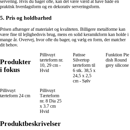
servering. Hvis du bager ofte, kan det være værd at have både en
praktisk hverdagsform og en dekorativ serveringsform.
5. Pris og holdbarhed
Prisen afhænger af materialet og kvaliteten. Billigere metalforme kan
være fine til lejlighedsvis brug, mens en solid keramikform kan holde i
mange år. Overvej, hvor ofte du bager, og vælg en form, der matcher
dit behov.
Pillivuyt
Patisse
Funktion Pie
tærteform nr.
Silvertop
dish Round
Produkter
10, 29 cm -
tærteform til
grey silicone
i fokus
Hvid
6 stk. 38,5 x
24,5 x 2,5
cm - Sølv
Pillivuyt
Pillivuyt
tærteform 24 cm
Tærteform
nr. 8 Dia 25
x 3.7 cm
Hvid
Produktbeskrivelser