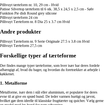
Pillivuyt tærteform nr. 10, 29 cm - Hvid
Patisse Silvertop tærteform til 6 stk. 38,5 x 24,5 x 2,5 cm - Sølv
Funktion Pie dish Round grey silicone
Pillivuyt tærteform 24 cm
Pillivuyt Tærteform nr. 8 Dia 25 x 3.7 cm Hvid
Andre produkter
Pillivuyt Tærteform nr. 9 Serie Originale 27.5 x 3.8 cm Hvid
Pillivuyt Tærteform 27,5 cm
Forskellige typer af tærteforme
Der findes mange typer tærteforme, som hver især har deres fordele
afhængigt af, hvad du bager, og hvordan du foretrækker at arbejde i
køkkenet.
1. Metalforme
Metalforme, især dem i stål eller aluminium, er populære for deres
evne til at give en sprød bund. De leder varmen hurtigt og jævnt,
hvilket gør dem ideelle til klassiske frugttærter og quicher. Vælg gerne
en model med løs bund for nem udtagning.