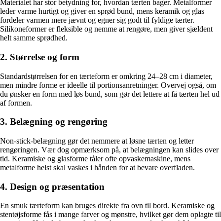
Materialet har stor betydning for, hvordan tærten bager. Metalformer
leder varme hurtigt og giver en sprød bund, mens keramik og glas
fordeler varmen mere jævnt og egner sig godt til fyldige tærter.
Silikoneformer er fleksible og nemme at rengøre, men giver sjældent
helt samme sprødhed.
2. Størrelse og form
Standardstørrelsen for en tærteform er omkring 24–28 cm i diameter,
men mindre forme er ideelle til portionsanretninger. Overvej også, om
du ønsker en form med løs bund, som gør det lettere at få tærten hel ud
af formen.
3. Belægning og rengøring
Non-stick-belægning gør det nemmere at løsne tærten og letter
rengøringen. Vær dog opmærksom på, at belægningen kan slides over
tid. Keramiske og glasforme tåler ofte opvaskemaskine, mens
metalforme helst skal vaskes i hånden for at bevare overfladen.
4. Design og præsentation
En smuk tærteform kan bruges direkte fra ovn til bord. Keramiske og
stentøjsforme fås i mange farver og mønstre, hvilket gør dem oplagte til