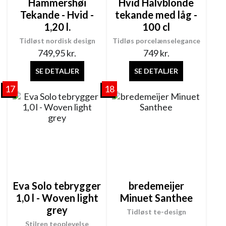
Hammershøi
Hvid Halvblonde
Tekande - Hvid -
tekande med låg -
1,20 l.
100 cl
Tidløst nordisk design
Tidløs porcelænselegance
749,95
kr.
749
kr.
SE DETALJER
SE DETALJER
17
18
Eva Solo tebrygger
bredemeijer
1,0 l - Woven light
Minuet Santhee
grey
Tidløst te-design
Stilren teoplevelse