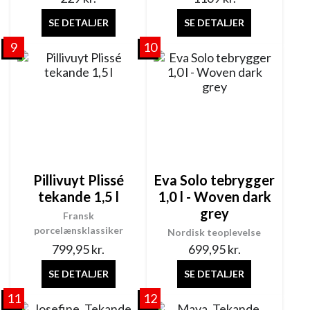
SE DETALJER
SE DETALJER
9
10
Pillivuyt Plissé
Eva Solo tebrygger
tekande 1,5 l
1,0 l - Woven dark
grey
Fransk
porcelænsklassiker
Nordisk teoplevelse
799,95
kr.
699,95
kr.
SE DETALJER
SE DETALJER
11
12