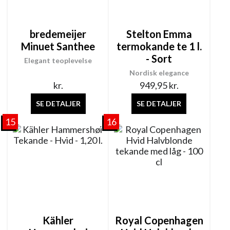
bredemeijer
Stelton Emma
Minuet Santhee
termokande te 1 l.
- Sort
Elegant teoplevelse
Nordisk elegance
kr.
949,95
kr.
SE DETALJER
SE DETALJER
15
16
Kähler
Royal Copenhagen