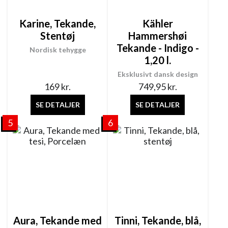
Karine, Tekande,
Kähler
Stentøj
Hammershøi
Tekande - Indigo -
Nordisk tehygge
1,20 l.
Eksklusivt dansk design
169
kr.
749,95
kr.
SE DETALJER
SE DETALJER
5
6
Aura, Tekande med
Tinni, Tekande, blå,