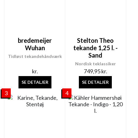
bredemeijer
Stelton Theo
Wuhan
tekande 1,25 l. -
Sand
Tidløst tekandehåndværk
Nordisk teklassiker
kr.
749,95
kr.
SE DETALJER
SE DETALJER
3
4