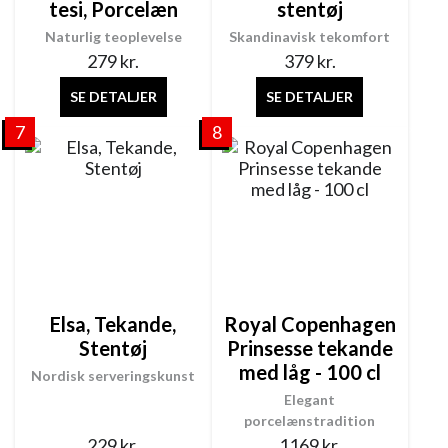
tesi, Porcelæn
stentøj
Naturlig teoplevelse
Skandinavisk tekomfort
279
kr.
379
kr.
SE DETALJER
SE DETALJER
7
8
Elsa, Tekande,
Royal Copenhagen
Stentøj
Prinsesse tekande
med låg - 100 cl
Nordisk serveringskunst
Elegant
porcelænstradition
229
kr.
1169
kr.